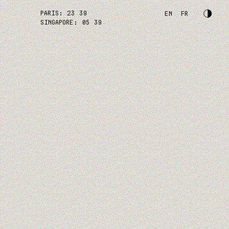
PARIS:
23
:
39
EN
FR
XPERTISES
RÉALISATIONS
A PROPOS
SINGAPORE:
05
:
39